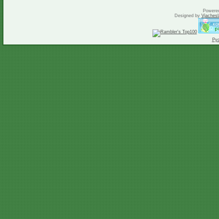
Powere
Designed by
Vjachesl
Ру