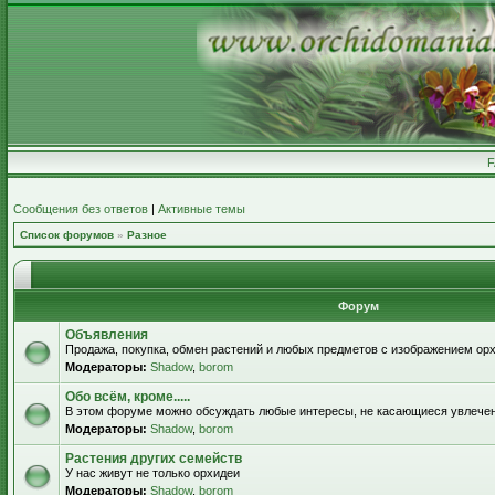
Сообщения без ответов
|
Активные темы
Список форумов
»
Разное
Форум
Объявления
Продажа, покупка, обмен растений и любых предметов с изображением орх
Модераторы:
Shadow
,
borom
Обо всём, кроме.....
В этом форуме можно обсуждать любые интересы, не касающиеся увлече
Модераторы:
Shadow
,
borom
Растения других семейств
У нас живут не только орхидеи
Модераторы:
Shadow
,
borom