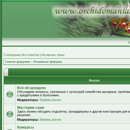
Сообщения без ответов
|
Активные темы
Список форумов
»
Основные форумы
Форум
Всё об орхидеях
Обсуждаем вопросы, связанные с культурой семейства орхидные, пробле
с вредителями и болезнями.
Модераторы:
Shadow
,
borom
Мастерим сами
Здесь можно обсудить подсветку, орхидариумы и другие конструкции для
решения.
Модераторы:
Shadow
,
borom
Конкурсы