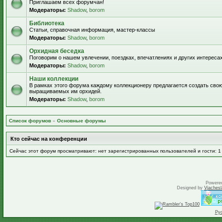
Приглашаем всех форумчан!
Модераторы:
Shadow
,
borom
Библиотека
Статьи, справочная информация, мастер-классы
Модераторы:
Shadow
,
borom
Орхидная беседка
Поговорим о нашем увлечении, поездках, впечатлениях и других интересах
Модераторы:
Shadow
,
borom
Наши коллекции
В рамках этого форума каждому коллекционеру предлагается создать свою
выращиваемых им орхидей.
Модераторы:
Shadow
,
borom
Список форумов
»
Основные форумы
Кто сейчас на конференции
Сейчас этот форум просматривают: нет зарегистрированных пользователей и гости: 1
Powere
Designed by
Vjachesl
Ру