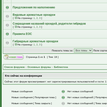
Предложения по наполнению
Видовые ароматные орхидеи
[
На страницу:
1
,
2
,
3
]
Сокращения названий орхидей, родители гибридов
[
На страницу:
1
,
2
,
3
]
Правила EOC
Гибридные ароматные орхидеи
[
На страницу:
1
,
2
,
3
]
Показать темы за:
Поле сорти
Страница
1
из
1
[ Тем: 18 ]
Список форумов
»
Основные форумы
»
Библиотека
Кто сейчас на конференции
Сейчас этот форум просматривают: нет зарегистрированных пользователей и гости: 1
Новые сообщения
Нет новых сообщений
Новые сообщения [ Популярная тема ]
Нет новых сообщений [ Популярна
Новые сообщения [ Тема закрыта ]
Нет новых сообщений [ Тема закр