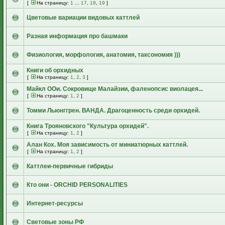
[
На страницу:
1
...
17
,
18
,
19
]
Цветовые вариации видовых каттлей
Разная информация про башмаки
Физиология, морфология, анатомия, таксономия )))
Книги об орхидных
[
На страницу:
1
,
2
,
3
]
Майкл ООи. Сокровище Малайзии, фаленопсис виолацея...
[
На страницу:
1
,
2
]
Томми Льюнггрен. ВАНДА. Драгоценность среди орхидей.
Книга Трояновского "Культура орхидей".
[
На страницу:
1
,
2
]
Алан Кох. Моя зависимость от миниатюрных каттлей.
[
На страницу:
1
,
2
]
Каттлеи-первичные гибриды
Кто они - ORCHID PERSONALITIES
Интернет-ресурсы
Световые зоны РФ