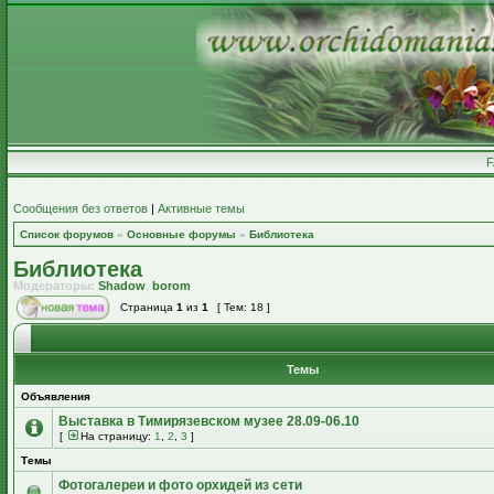
Сообщения без ответов
|
Активные темы
Список форумов
»
Основные форумы
»
Библиотека
Библиотека
Модераторы:
Shadow
,
borom
Страница
1
из
1
[ Тем: 18 ]
Темы
Объявления
Выставка в Тимирязевском музее 28.09-06.10
[
На страницу:
1
,
2
,
3
]
Темы
Фотогалереи и фото орхидей из сети