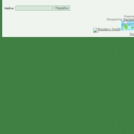
Найти:
Powere
Designed by
Vjachesl
Ру