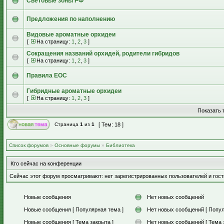
Световые зоны РФ
Предложения по наполнению
Видовые ароматные орхидеи
[
На страницу:
1
,
2
,
3
]
Сокращения названий орхидей, родители гибридов
[
На страницу:
1
,
2
,
3
]
Правила EOC
Гибридные ароматные орхидеи
[
На страницу:
1
,
2
,
3
]
Показать 
Страница
1
из
1
[ Тем: 18 ]
Список форумов
»
Основные форумы
»
Библиотека
Кто сейчас на конференции
Сейчас этот форум просматривают: нет зарегистрированных пользователей и гост
Новые сообщения
Нет новых сообщений
Новые сообщения [ Популярная тема ]
Нет новых сообщений [ Попул
Новые сообщения [ Тема закрыта ]
Нет новых сообщений [ Тема 