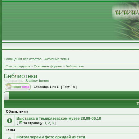
Сообщения без ответов
|
Активные темы
Список форумов
»
Основные форумы
»
Библиотека
Библиотека
Модераторы:
Shadow
,
borom
Страница
1
из
1
[ Тем: 18 ]
Т
Объявления
Выставка в Тимирязевском музее 28.09-06.10
[
На страницу:
1
,
2
,
3
]
Темы
Фотогалереи и фото орхидей из сети