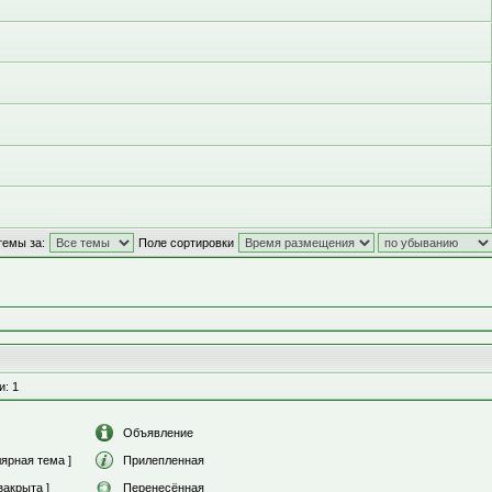
темы за:
Поле сортировки
и: 1
Объявление
ярная тема ]
Прилепленная
закрыта ]
Перенесённая