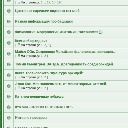
[
На страницу:
1
...
17
,
18
,
19
]
Цветовые вариации видовых каттлей
Разная информация про башмаки
Физиология, морфология, анатомия, таксономия )))
Книги об орхидных
[
На страницу:
1
,
2
,
3
]
Майкл ООи. Сокровище Малайзии, фаленопсис виолацея...
[
На страницу:
1
,
2
]
Томми Льюнггрен. ВАНДА. Драгоценность среди орхидей.
Книга Трояновского "Культура орхидей".
[
На страницу:
1
,
2
]
Алан Кох. Моя зависимость от миниатюрных каттлей.
[
На страницу:
1
,
2
]
Каттлеи-первичные гибриды
Кто они - ORCHID PERSONALITIES
Интернет-ресурсы