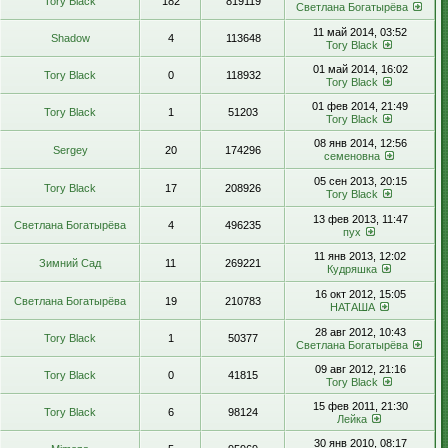
Tory Black
182
819119
Светлана Богатырёва
11 май 2014, 03:52
Shadow
4
113648
Tory Black
01 май 2014, 16:02
Tory Black
0
118932
Tory Black
01 фев 2014, 21:49
Tory Black
1
51203
Tory Black
08 янв 2014, 12:56
Sergey
20
174296
семеновна
05 сен 2013, 20:15
Tory Black
17
208926
Tory Black
13 фев 2013, 11:47
Светлана Богатырёва
4
496235
пух
11 янв 2013, 12:02
Зимний Сад
11
269221
Кудряшка
16 окт 2012, 15:05
Светлана Богатырёва
19
210783
НАТАША
28 авг 2012, 10:43
Tory Black
1
50377
Светлана Богатырёва
09 авг 2012, 21:16
Tory Black
0
41815
Tory Black
15 фев 2011, 21:30
Tory Black
6
98124
Лейка
30 янв 2010, 08:17