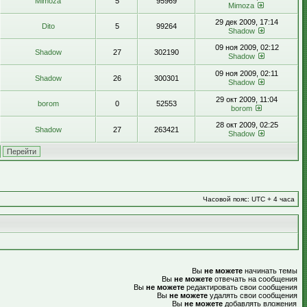
Mimoza
5
95969
Mimoza
29 дек 2009, 17:14
Dito
5
99264
Shadow
09 ноя 2009, 02:12
Shadow
27
302190
Shadow
09 ноя 2009, 02:11
Shadow
26
300301
Shadow
29 окт 2009, 11:04
borom
0
52553
borom
28 окт 2009, 02:25
Shadow
27
263421
Shadow
Часовой пояс: UTC + 4 часа
Вы
не можете
начинать темы
Вы
не можете
отвечать на сообщения
Вы
не можете
редактировать свои сообщения
Вы
не можете
удалять свои сообщения
Вы
не можете
добавлять вложения