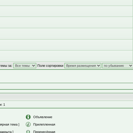
темы за:
Поле сортировки
и: 1
Объявление
ярная тема ]
Прилепленная
закрыта ]
Перенесённая