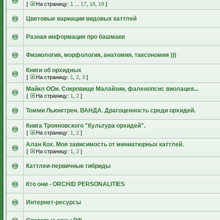
[
На страницу:
1
...
17
,
18
,
19
]
Цветовые вариации видовых каттлей
Разная информация про башмаки
Физиология, морфология, анатомия, таксономия )))
Книги об орхидных
[
На страницу:
1
,
2
,
3
]
Майкл ООи. Сокровище Малайзии, фаленопсис виолацея...
[
На страницу:
1
,
2
]
Томми Льюнггрен. ВАНДА. Драгоценность среди орхидей.
Книга Трояновского "Культура орхидей".
[
На страницу:
1
,
2
]
Алан Кох. Моя зависимость от миниатюрных каттлей.
[
На страницу:
1
,
2
]
Каттлеи-первичные гибриды
Кто они - ORCHID PERSONALITIES
Интернет-ресурсы