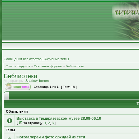
Сообщения без ответов
|
Активные темы
Список форумов
»
Основные форумы
»
Библиотека
Библиотека
Модераторы:
Shadow
,
borom
Страница
1
из
1
[ Тем: 18 ]
Т
Объявления
Выставка в Тимирязевском музее 28.09-06.10
[
На страницу:
1
,
2
,
3
]
Темы
Фотогалереи и фото орхидей из сети