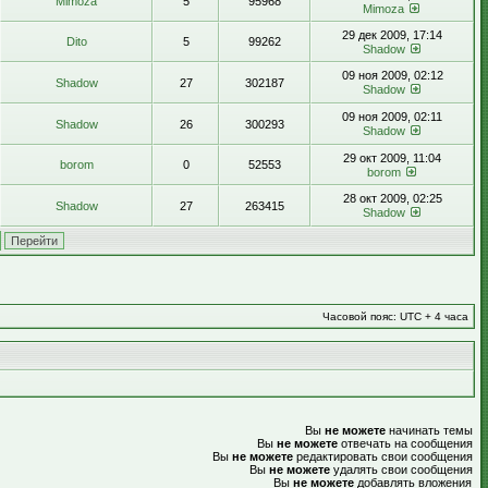
Mimoza
5
95968
Mimoza
29 дек 2009, 17:14
Dito
5
99262
Shadow
09 ноя 2009, 02:12
Shadow
27
302187
Shadow
09 ноя 2009, 02:11
Shadow
26
300293
Shadow
29 окт 2009, 11:04
borom
0
52553
borom
28 окт 2009, 02:25
Shadow
27
263415
Shadow
Часовой пояс: UTC + 4 часа
Вы
не можете
начинать темы
Вы
не можете
отвечать на сообщения
Вы
не можете
редактировать свои сообщения
Вы
не можете
удалять свои сообщения
Вы
не можете
добавлять вложения