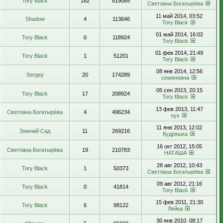
Tory Black
182
819085
Светлана Богатырёва
11 май 2014, 03:52
Shadow
4
113646
Tory Black
01 май 2014, 16:02
Tory Black
0
118924
Tory Black
01 фев 2014, 21:49
Tory Black
1
51201
Tory Black
08 янв 2014, 12:56
Sergey
20
174289
семеновна
05 сен 2013, 20:15
Tory Black
17
208924
Tory Black
13 фев 2013, 11:47
Светлана Богатырёва
4
496234
пух
11 янв 2013, 12:02
Зимний Сад
11
269216
Кудряшка
16 окт 2012, 15:05
Светлана Богатырёва
19
210783
НАТАША
28 авг 2012, 10:43
Tory Black
1
50373
Светлана Богатырёва
09 авг 2012, 21:16
Tory Black
0
41814
Tory Black
15 фев 2011, 21:30
Tory Black
6
98122
Лейка
30 янв 2010, 08:17