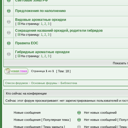
Световые зоны РФ
Предложения по наполнению
Видовые ароматные орхидеи
[
На страницу:
1
,
2
,
3
]
Сокращения названий орхидей, родители гибридов
[
На страницу:
1
,
2
,
3
]
Правила EOC
Гибридные ароматные орхидеи
[
На страницу:
1
,
2
,
3
]
Показать 
Страница
1
из
1
[ Тем: 18 ]
Список форумов
»
Основные форумы
»
Библиотека
Кто сейчас на конференции
Сейчас этот форум просматривают: нет зарегистрированных пользователей и гост
Новые сообщения
Нет новых сообщений
Новые сообщения [ Популярная тема ]
Нет новых сообщений [ Попул
Новые сообщения [ Тема закрыта ]
Нет новых сообщений [ Тема 