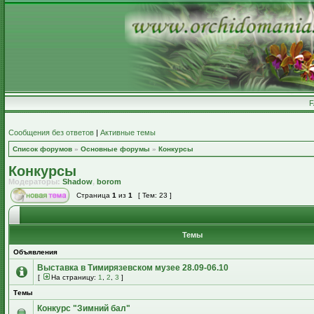
Сообщения без ответов
|
Активные темы
Список форумов
»
Основные форумы
»
Конкурсы
Конкурсы
Модераторы:
Shadow
,
borom
Страница
1
из
1
[ Тем: 23 ]
Темы
Объявления
Выставка в Тимирязевском музее 28.09-06.10
[
На страницу:
1
,
2
,
3
]
Темы
Конкурс "Зимний бал"