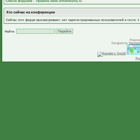
Список форумов
»
Правила www.orhidomania.ru
Кто сейчас на конференции
Сейчас этот форум просматривают: нет зарегистрированных пользователей и гости: 1
Найти:
Powere
Designed by
Vjachesl
Ру