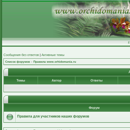
Сообщения без ответов
|
Активные темы
Список форумов
»
Правила www.orhidomania.ru
А
Темы
Автор
Ответы
Форум
Правила для участников наших форумов