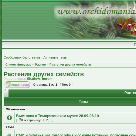
Сообщения без ответов
|
Активные темы
Список форумов
»
Разное
»
Растения других семейств
Растения других семейств
Модераторы:
Shadow
,
borom
Страница
1
из
1
[ Тем: 9 ]
Расте
Темы
Объявления
Выставка в Тимирязевском музее 28.09-06.10
[
На страницу:
1
,
2
,
3
]
Темы
СМИ и публикации, философия и основы ботаники, полезные сс