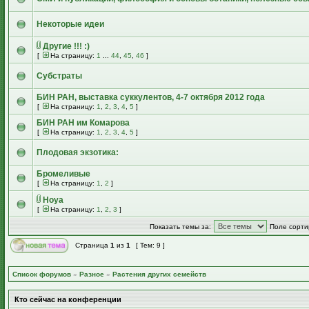
Некоторые идеи
Другие !!! :)
[
На страницу:
1
...
44
,
45
,
46
]
Субстраты
БИН РАН, выставка суккулентов, 4-7 октября 2012 года
[
На страницу:
1
,
2
,
3
,
4
,
5
]
БИН РАН им Комарова
[
На страницу:
1
,
2
,
3
,
4
,
5
]
Плодовая экзотика:
Бромеливые
[
На страницу:
1
,
2
]
Hoya
[
На страницу:
1
,
2
,
3
]
Показать темы за:
Поле сорти
Страница
1
из
1
[ Тем: 9 ]
Список форумов
»
Разное
»
Растения других семейств
Кто сейчас на конференции