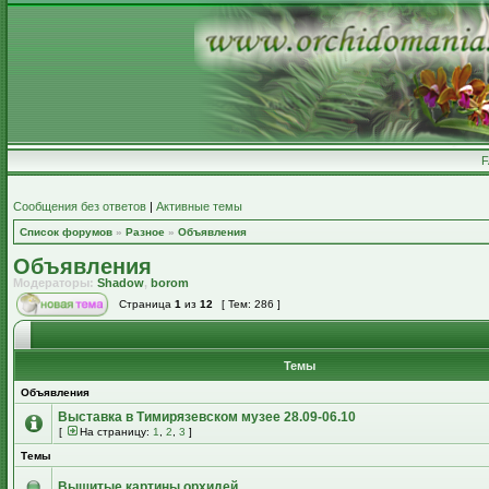
Сообщения без ответов
|
Активные темы
Список форумов
»
Разное
»
Объявления
Объявления
Модераторы:
Shadow
,
borom
Страница
1
из
12
[ Тем: 286 ]
Темы
Объявления
Выставка в Тимирязевском музее 28.09-06.10
[
На страницу:
1
,
2
,
3
]
Темы
Вышитые картины орхидей.