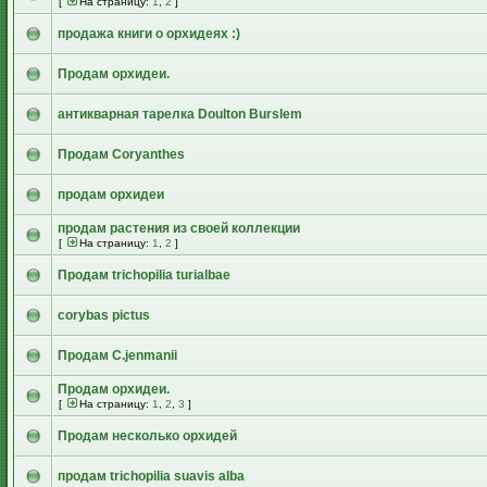
[
На страницу:
1
,
2
]
продажа книги о орхидеях :)
Продам орхидеи.
антикварная тарелка Doulton Burslem
Продам Coryanthes
продам орхидеи
продам растения из своей коллекции
[
На страницу:
1
,
2
]
Продам trichopilia turialbae
corybas pictus
Продам C.jenmanii
Продам орхидеи.
[
На страницу:
1
,
2
,
3
]
Продам несколько орхидей
продам trichopilia suavis alba