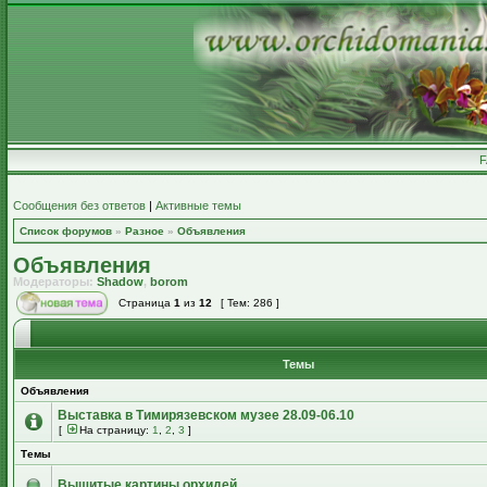
Сообщения без ответов
|
Активные темы
Список форумов
»
Разное
»
Объявления
Объявления
Модераторы:
Shadow
,
borom
Страница
1
из
12
[ Тем: 286 ]
Темы
Объявления
Выставка в Тимирязевском музее 28.09-06.10
[
На страницу:
1
,
2
,
3
]
Темы
Вышитые картины орхидей.