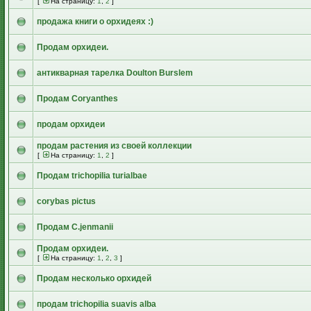
[
На страницу:
1
,
2
]
продажа книги о орхидеях :)
Продам орхидеи.
антикварная тарелка Doulton Burslem
Продам Coryanthes
продам орхидеи
продам растения из своей коллекции
[
На страницу:
1
,
2
]
Продам trichopilia turialbae
corybas pictus
Продам C.jenmanii
Продам орхидеи.
[
На страницу:
1
,
2
,
3
]
Продам несколько орхидей
продам trichopilia suavis alba