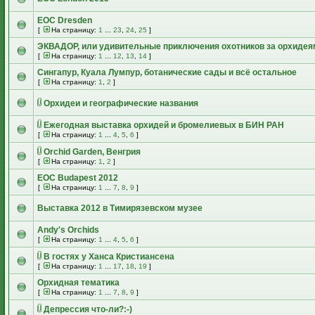
EOC Dresden
[
На страницу:
1
...
23
,
24
,
25
]
ЭКВАДОР, или удивительные приключения охотников за орхидея
[
На страницу:
1
...
12
,
13
,
14
]
Сингапур, Куала Лумпур, ботанические сады и всё остальное
[
На страницу:
1
,
2
]
Орхидеи и географические названия
Ежегодная выставка орхидей и бромелиевых в БИН РАН
[
На страницу:
1
...
4
,
5
,
6
]
Orchid Garden, Венгрия
[
На страницу:
1
,
2
]
EOC Budapest 2012
[
На страницу:
1
...
7
,
8
,
9
]
Выставка 2012 в Тимирязевском музее
Andy's Orchids
[
На страницу:
1
...
4
,
5
,
6
]
В гостях у Ханса Кристиансена
[
На страницу:
1
...
17
,
18
,
19
]
Орхидная тематика
[
На страницу:
1
...
7
,
8
,
9
]
Депрессия что-ли?:-)