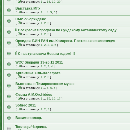
[
На страницу:
1
...
18
,
19
,
20
]
Выставка МГУ
[
На страницу:
1
...
4
,
5
,
6
]
СМИ об орхидеях
[
На страницу:
1
,
2
,
3
]
Воскресная прогулка по Лундскому ботаническому саду
[
На страницу:
1
,
2
,
3
]
Орхидеи. БИН РАН им. Комарова. Постоянная экспозиция
[
На страницу:
1
,
2
,
3
,
4
,
5
]
С наступающим Новым годом!!!!
WOC Singapur 13-20.11 2011
[
На страницу:
1
,
2
,
3
,
4
]
Аргентина, Эль-Калафате
[
На страницу:
1
,
2
,
3
]
Выставка в Тимирязевском музее
[
На страницу:
1
...
4
,
5
,
6
]
Ферма А.М.Orchidées
[
На страницу:
1
...
15
,
16
,
17
]
Sofiero 2011
[
На страницу:
1
,
2
,
3
]
Взаимопомощь
Теплицы Чадвика.