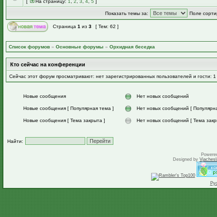
[
На страницу:
1
,
2
,
3
,
4
,
5
]
Показать темы за:
Поле сорти
Страница
1
из
3
[ Тем: 62 ]
Список форумов
»
Основные форумы
»
Орхидная беседка
Кто сейчас на конференции
Сейчас этот форум просматривают: нет зарегистрированных пользователей и гости: 1
Новые сообщения
Нет новых сообщений
Новые сообщения [ Популярная тема ]
Нет новых сообщений [ Популярна
Новые сообщения [ Тема закрыта ]
Нет новых сообщений [ Тема закр
Найти:
Powere
Designed by
Vjachesl
Ру