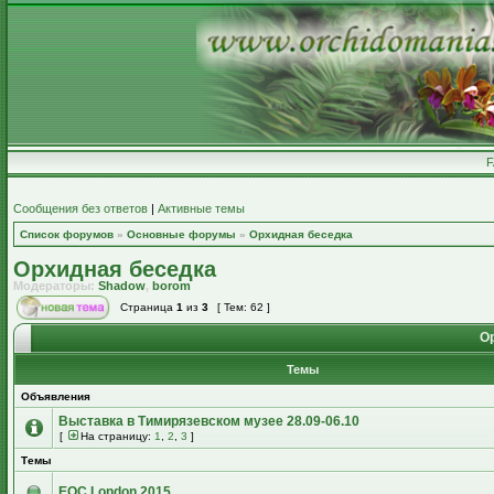
Сообщения без ответов
|
Активные темы
Список форумов
»
Основные форумы
»
Орхидная беседка
Орхидная беседка
Модераторы:
Shadow
,
borom
Страница
1
из
3
[ Тем: 62 ]
Ор
Темы
Объявления
Выставка в Тимирязевском музее 28.09-06.10
[
На страницу:
1
,
2
,
3
]
Темы
EOC London 2015