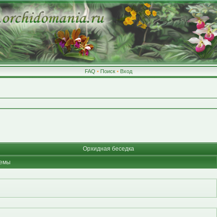
FAQ
•
Поиск
•
Вход
Орхидная беседка
емы