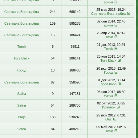
Светлана Богатырёва
5
226038
арина
25 мар 2015, 19:24
Светлана Богатырёва
244
668149
Светлана Богатырёва
02 сен 2014, 22:46
Светлана Богатырёва
139
595283
арина
25 апр 2014, 07:42
Светлана Богатырёва
15
186424
Tomik
21 дек 2013, 10:24
Tomik
5
98811
Tomik
25 ноя 2013, 14:34
Tory Black
54
286141
Tory Black
20 июл 2013, 12:49
Город
13
168463
Город
01 дек 2012, 00:14
Светлана Богатырёва
87
358598
good hoop
06 ноя 2012, 08:30
Satira
9
147151
Натик
02 окт 2012, 00:25
Satira
54
289753
Ирчонок
25 июн 2012, 07:31
Рада
188
530248
Оес
05 май 2012, 08:15
Satira
84
400216
Tomik