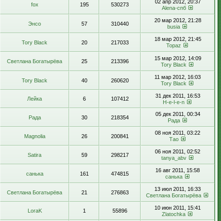
02 апр 2012, 20:37
fox
195
530273
Alena-спб
20 мар 2012, 21:28
Энсо
57
310440
busia
18 мар 2012, 21:45
Tory Black
20
217033
Topaz
15 мар 2012, 14:09
Светлана Богатырёва
25
213396
Tory Black
11 мар 2012, 16:03
Tory Black
40
260620
Tory Black
31 дек 2011, 16:53
Лейка
6
107412
H-e-l-e-n
05 дек 2011, 00:34
Рада
30
218354
Рада
08 ноя 2011, 03:22
Magnolia
26
200841
Тао
06 ноя 2011, 02:52
Satira
59
298217
tanya_abv
16 авг 2011, 15:58
санька
161
474815
санька
13 июл 2011, 16:33
Светлана Богатырёва
21
276863
Светлана Богатырёва
10 июн 2011, 15:41
LoraK
1
55896
Zlatochka