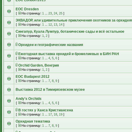
EOC London 2015
EOC Dresden
[
На страницу:
1
...
23
,
24
,
25
]
ЭКВАДОР, или удивительные приключения охотников за орхидея
[
На страницу:
1
...
12
,
13
,
14
]
Сингапур, Куала Лумпур, ботанические сады и всё остальное
[
На страницу:
1
,
2
]
Орхидеи и географические названия
Ежегодная выставка орхидей и бромелиевых в БИН РАН
[
На страницу:
1
...
4
,
5
,
6
]
Orchid Garden, Венгрия
[
На страницу:
1
,
2
]
EOC Budapest 2012
[
На страницу:
1
...
7
,
8
,
9
]
Выставка 2012 в Тимирязевском музее
Andy's Orchids
[
На страницу:
1
...
4
,
5
,
6
]
В гостях у Ханса Кристиансена
[
На страницу:
1
...
17
,
18
,
19
]
Орхидная тематика
[
На страницу:
1
...
7
,
8
,
9
]