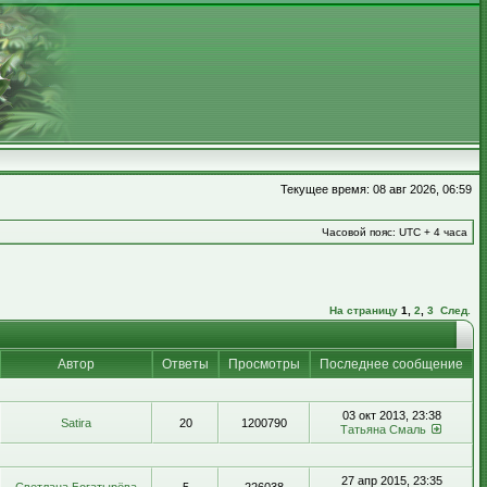
Текущее время: 08 авг 2026, 06:59
Часовой пояс: UTC + 4 часа
На страницу
1
,
2
,
3
След.
Автор
Ответы
Просмотры
Последнее сообщение
03 окт 2013, 23:38
Satira
20
1200790
Татьяна Смаль
27 апр 2015, 23:35