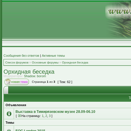
Сообщения без ответов
|
Активные темы
Список форумов
»
Основные форумы
»
Орхидная беседка
Орхидная беседка
Модераторы:
Shadow
,
borom
Страница
1
из
3
[ Тем: 62 ]
Т
Объявления
Выставка в Тимирязевском музее 28.09-06.10
[
На страницу:
1
,
2
,
3
]
Темы