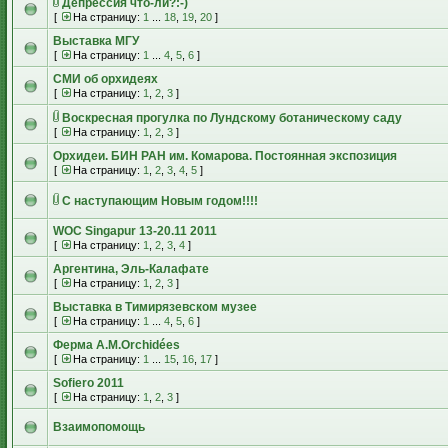
Депрессия что-ли?:-)
[
На страницу:
1
...
18
,
19
,
20
]
Выставка МГУ
[
На страницу:
1
...
4
,
5
,
6
]
СМИ об орхидеях
[
На страницу:
1
,
2
,
3
]
Воскресная прогулка по Лундскому ботаническому саду
[
На страницу:
1
,
2
,
3
]
Орхидеи. БИН РАН им. Комарова. Постоянная экспозиция
[
На страницу:
1
,
2
,
3
,
4
,
5
]
С наступающим Новым годом!!!!
WOC Singapur 13-20.11 2011
[
На страницу:
1
,
2
,
3
,
4
]
Аргентина, Эль-Калафате
[
На страницу:
1
,
2
,
3
]
Выставка в Тимирязевском музее
[
На страницу:
1
...
4
,
5
,
6
]
Ферма А.М.Orchidées
[
На страницу:
1
...
15
,
16
,
17
]
Sofiero 2011
[
На страницу:
1
,
2
,
3
]
Взаимопомощь