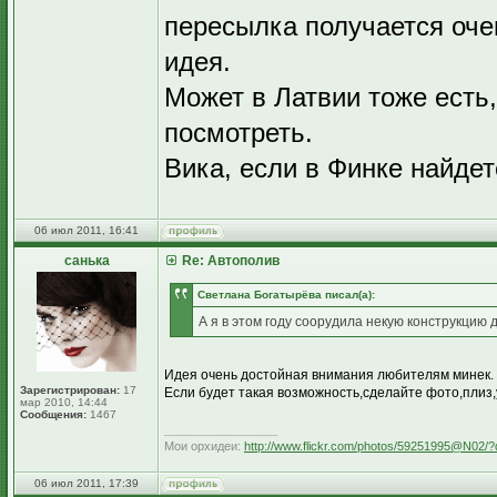
пересылка получается оче
идея.
Может в Латвии тоже есть,
посмотреть.
Вика, если в Финке найдет
06 июл 2011, 16:41
санька
Re: Автополив
Светлана Богатырёва писал(а):
А я в этом году соорудила некую конструкцию 
Идея очень достойная внимания любителям минек.
Зарегистрирован:
17
Если будет такая возможность,сделайте фото,плиз,
мар 2010, 14:44
Сообщения:
1467
_________________
Мои орхидеи:
http://www.flickr.com/photos/59251995@N02/?
06 июл 2011, 17:39