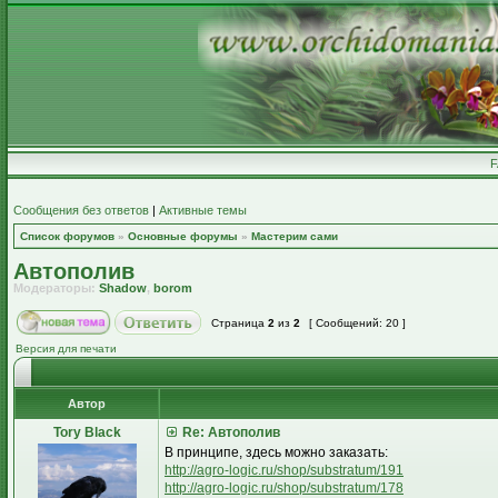
Сообщения без ответов
|
Активные темы
Список форумов
»
Основные форумы
»
Мастерим сами
Автополив
Модераторы:
Shadow
,
borom
Страница
2
из
2
[ Сообщений: 20 ]
Версия для печати
Автор
Tory Black
Re: Автополив
В принципе, здесь можно заказать:
http://agro-logic.ru/shop/substratum/191
http://agro-logic.ru/shop/substratum/178