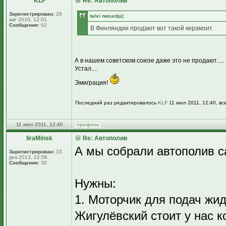
KLF
Re: Автополив
Зарегистрирован:
28
talvi писал(а):
авг 2010, 12:01
Сообщения:
62
В Финляндии продают вот такой керамзит.
А в нашем советском союзе даже это не продают.....
Устал....
Эмиграция!
Последний раз редактировалось
KLF
11 июл 2011, 12:40, вс
11 июл 2011, 12:40
liraMinsk
Re: Автополив
А мы собрали автополив с
Зарегистрирован:
15
дек 2013, 22:56
Сообщения:
30
Нужны:
1. Моторчик для подач жи
Жигулёвский стоит у нас к