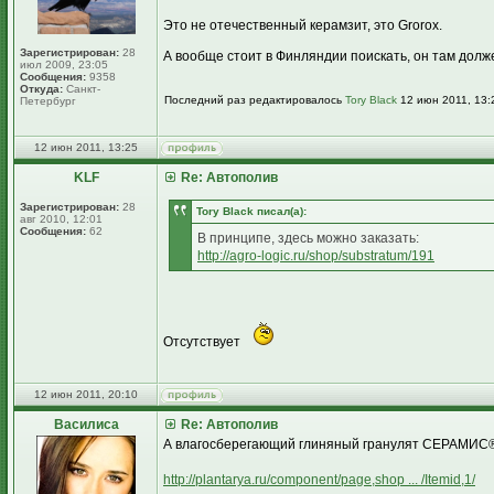
Это не отечественный керамзит, это Grorox.
Зарегистрирован:
28
А вообще стоит в Финляндии поискать, он там долж
июл 2009, 23:05
Сообщения:
9358
Откуда:
Санкт-
Последний раз редактировалось
Tory Black
12 июн 2011, 13:2
Петербург
12 июн 2011, 13:25
KLF
Re: Автополив
Зарегистрирован:
28
Tory Black писал(а):
авг 2010, 12:01
Сообщения:
62
В принципе, здесь можно заказать:
http://agro-logic.ru/shop/substratum/191
Отсутствует
12 июн 2011, 20:10
Василиса
Re: Автополив
А влагосберегающий глиняный гранулят СЕРАМИС® 
http://plantarya.ru/component/page,shop ... /Itemid,1/