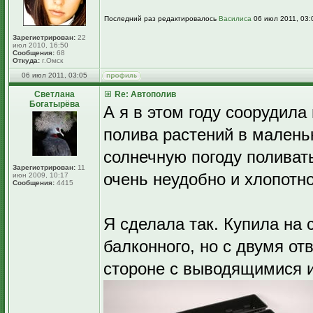
Последний раз редактировалось
Василиса
06 июл 2011, 03:0
Зарегистрирован:
22
июл 2010, 16:50
Сообщения:
68
Откуда:
г.Омск
06 июл 2011, 03:05
Светлана
Re: Автополив
Богатырёва
А я в этом году соорудил
полива растений в маленьк
солнечную погоду поливать
Зарегистрирован:
11
очень неудобно и хлопотно
июн 2009, 10:17
Сообщения:
4415
Я сделала так. Купила на
балконного, но с двумя от
стороне с выводящимися и