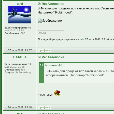
talvi
Re: Автополив
В Финляндии продают вот такой керамзит. Стоит о
Например " Robinhood".
Зарегистрирован:
08
_________________
янв 2010, 13:14
Ольга
Сообщения:
263
Последний раз редактировалось
talvi
07 июл 2011, 23:40, вс
07 июл 2011, 23:37
НАТАША
Re: Автополив
Зарегистрирован:
14
talvi писал(а):
мар 2010, 21:26
Сообщения:
355
В Финляндии продают вот такой керамзит. Ст
Откуда:
St.Petersburg
ассортиментом. Например " Robinhood".
СПАСИБО
10 июл 2011, 23:48