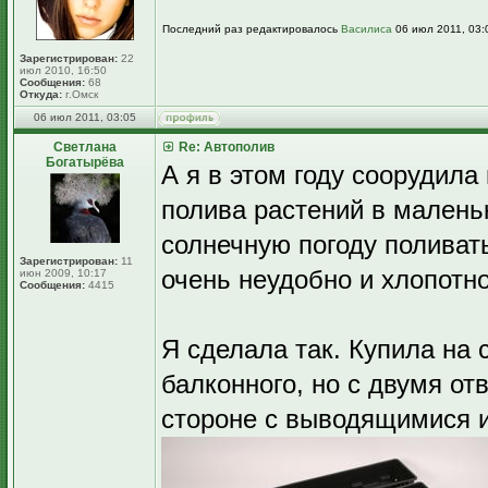
Последний раз редактировалось
Василиса
06 июл 2011, 03:0
Зарегистрирован:
22
июл 2010, 16:50
Сообщения:
68
Откуда:
г.Омск
06 июл 2011, 03:05
Светлана
Re: Автополив
Богатырёва
А я в этом году соорудил
полива растений в маленьк
солнечную погоду поливать
Зарегистрирован:
11
очень неудобно и хлопотно
июн 2009, 10:17
Сообщения:
4415
Я сделала так. Купила на
балконного, но с двумя от
стороне с выводящимися и