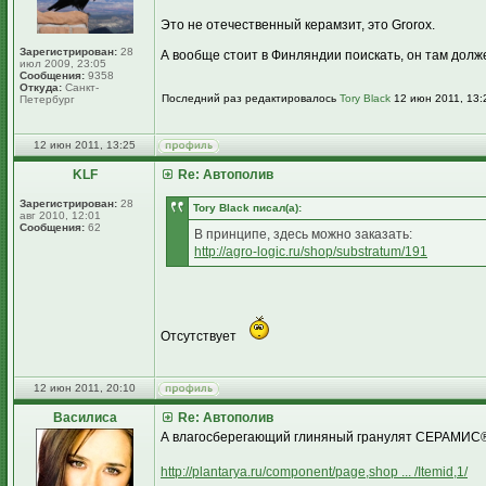
Это не отечественный керамзит, это Grorox.
Зарегистрирован:
28
А вообще стоит в Финляндии поискать, он там долж
июл 2009, 23:05
Сообщения:
9358
Откуда:
Санкт-
Последний раз редактировалось
Tory Black
12 июн 2011, 13:2
Петербург
12 июн 2011, 13:25
KLF
Re: Автополив
Зарегистрирован:
28
Tory Black писал(а):
авг 2010, 12:01
Сообщения:
62
В принципе, здесь можно заказать:
http://agro-logic.ru/shop/substratum/191
Отсутствует
12 июн 2011, 20:10
Василиса
Re: Автополив
А влагосберегающий глиняный гранулят СЕРАМИС® 
http://plantarya.ru/component/page,shop ... /Itemid,1/