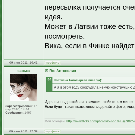
пересылка получается оче
идея.
Может в Латвии тоже есть,
посмотреть.
Вика, если в Финке найдет
06 июл 2011, 16:41
санька
Re: Автополив
Светлана Богатырёва писал(а):
А я в этом году соорудила некую конструкцию 
Идея очень достойная внимания любителям минек.
Зарегистрирован:
17
Если будет такая возможность,сделайте фото,плиз,
мар 2010, 14:44
Сообщения:
1467
_________________
Мои орхидеи:
http://www.flickr.com/photos/59251995@N02/?
06 июл 2011, 17:39