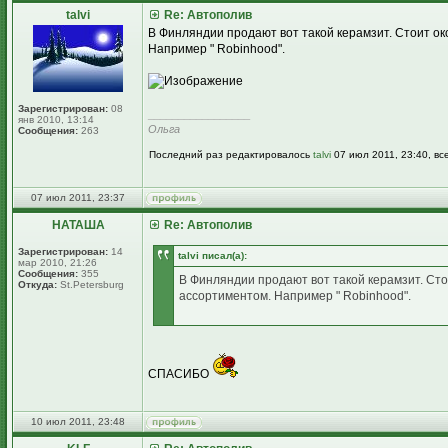
talvi
Re: Автополив
В Финляндии продают вот такой керамзит. Стоит о
Например " Robinhood".
Зарегистрирован:
08
_________________
янв 2010, 13:14
Ольга
Сообщения:
263
Последний раз редактировалось
talvi
07 июл 2011, 23:40, вс
07 июл 2011, 23:37
НАТАША
Re: Автополив
Зарегистрирован:
14
talvi писал(а):
мар 2010, 21:26
Сообщения:
355
В Финляндии продают вот такой керамзит. Ст
Откуда:
St.Petersburg
ассортиментом. Например " Robinhood".
СПАСИБО
10 июл 2011, 23:48