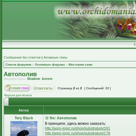
Сообщения без ответов
|
Активные темы
Список форумов
»
Основные форумы
»
Мастерим сами
Автополив
Модераторы:
Shadow
,
borom
Страница
2
из
2
[ Сообщений: 20 ]
Версия для печати
Автор
Tory Black
Re: Автополив
В принципе, здесь можно заказать:
http://agro-logic.ru/shop/substratum/191
http://agro-logic.ru/shop/substratum/178