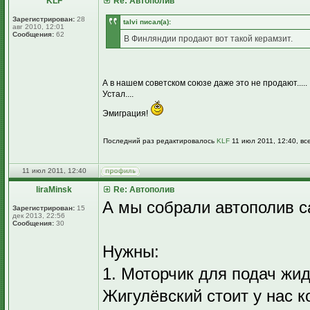
KLF
Re: Автополив
Зарегистрирован:
28
talvi писал(а):
авг 2010, 12:01
Сообщения:
62
В Финляндии продают вот такой керамзит.
А в нашем советском союзе даже это не продают.....
Устал....
Эмиграция!
Последний раз редактировалось
KLF
11 июл 2011, 12:40, вс
11 июл 2011, 12:40
liraMinsk
Re: Автополив
А мы собрали автополив с
Зарегистрирован:
15
дек 2013, 22:56
Сообщения:
30
Нужны:
1. Моторчик для подач жи
Жигулёвский стоит у нас к