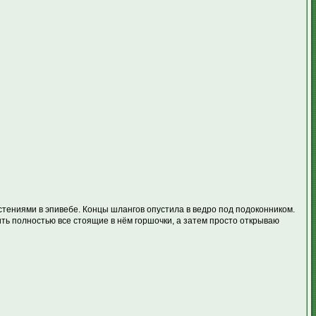
стениями в эпивебе. Концы шлангов опустила в ведро под подоконником.
ить полностью все стоящие в нём горшочки, а затем просто открываю