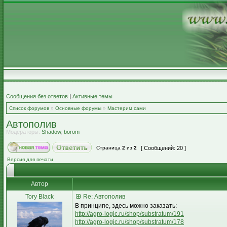
Сообщения без ответов
|
Активные темы
Список форумов
»
Основные форумы
»
Мастерим сами
Автополив
Модераторы:
Shadow
,
borom
Страница
2
из
2
[ Сообщений: 20 ]
Версия для печати
Автор
Tory Black
Re: Автополив
В принципе, здесь можно заказать:
http://agro-logic.ru/shop/substratum/191
http://agro-logic.ru/shop/substratum/178