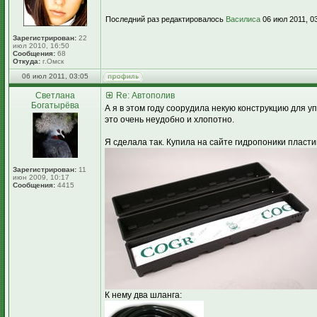
Последний раз редактировалось
Василиса
06 июл 2011, 03
Зарегистрирован:
22
июл 2010, 16:50
Сообщения:
68
Откуда:
г.Омск
06 июл 2011, 03:05
Светлана
Re: Автополив
Богатырёва
А я в этом году соорудила некую конструкцию для у
это очень неудобно и хлопотно.
Я сделала так. Купила на сайте гидропоники пласти
Зарегистрирован:
11
июн 2009, 10:17
Сообщения:
4415
К нему два шланга: