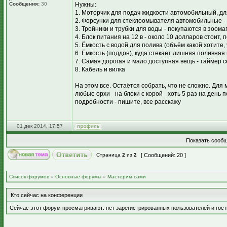
Сообщения:
30
Нужны:
1. Моторчик для подач жидкости автомобильный, для
2. Форсунки для стеклоомывателя автомобильные - 
3. Тройники и трубки для воды - покупаются в зоома
4. Блок питания на 12 в - около 10 долларов стоит, 
5. Ёмкость с водой для полива (объём какой хотите,
6. Ёмкость (поддон), куда стекает лишняя поливная
7. Самая дорогая и мало доступная вещь - таймер се
8. Кабель и вилка
На этом все. Остаётся собрать, что не сложно. Для
любые орхи - на блоки с корой - хоть 5 раз на ден
подробности - пишите, все расскажу
01 дек 2014, 17:57
Показать сообщ
Страница
2
из
2
[ Сообщений: 20 ]
Список форумов
»
Основные форумы
»
Мастерим сами
Кто сейчас на конференции
Сейчас этот форум просматривают: нет зарегистрированных пользователей и гост