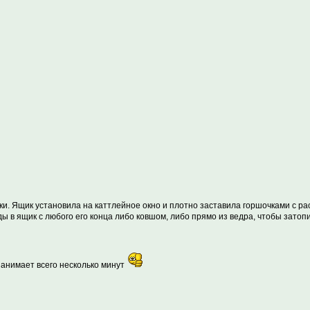
ки. Ящик установила на каттлейное окно и плотно заставила горшочками с ра
ы в ящик с любого его конца либо ковшом, либо прямо из ведра, чтобы затоп
занимает всего несколько минут