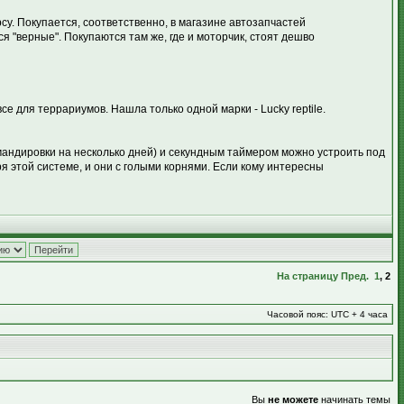
су. Покупается, соответственно, в магазине автозапчастей
 "верные". Покупаются там же, где и моторчик, стоят дешво
се для террариумов. Нашла только одной марки - Lucky reptile.
командировки на несколько дней) и секундным таймером можно устроить под
ря этой системе, и они с голыми корнями. Если кому интересны
На страницу
Пред.
1
,
2
Часовой пояс: UTC + 4 часа
Вы
не можете
начинать темы