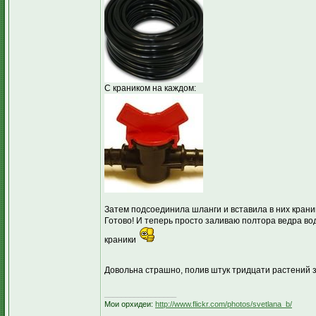
С краником на каждом:
Затем подсоединила шланги и вставила в них крани
Готово! И теперь просто заливаю полтора ведра вод
краники
Довольна страшно, полив штук тридцати растений 
_________________
Мои орхидеи:
http://www.flickr.com/photos/svetlana_b/