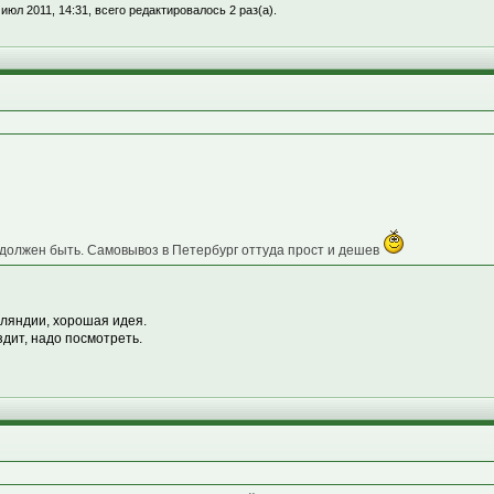
июл 2011, 14:31, всего редактировалось 2 раз(а).
 должен быть. Самовывоз в Петербург оттуда прост и дешев
нляндии, хорошая идея.
здит, надо посмотреть.