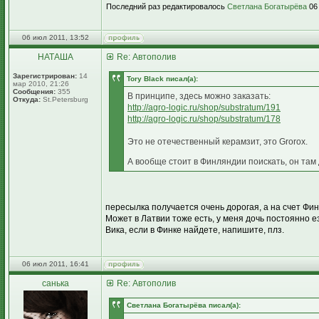
Последний раз редактировалось
Светлана Богатырёва
06 
06 июл 2011, 13:52
НАТАША
Re: Автополив
Зарегистрирован:
14
Tory Black писал(а):
мар 2010, 21:26
Сообщения:
355
В принципе, здесь можно заказать:
Откуда:
St.Petersburg
http://agro-logic.ru/shop/substratum/191
http://agro-logic.ru/shop/substratum/178
Это не отечественный керамзит, это Grorox.
А вообще стоит в Финляндии поискать, он там
пересылка получается очень дорогая, а на счет Фи
Может в Латвии тоже есть, у меня дочь постоянно е
Вика, если в Финке найдете, напишите, плз.
06 июл 2011, 16:41
санька
Re: Автополив
Светлана Богатырёва писал(а):