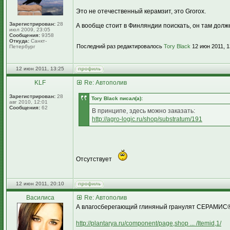
Это не отечественный керамзит, это Grorox.
Зарегистрирован:
28
А вообще стоит в Финляндии поискать, он там долж
июл 2009, 23:05
Сообщения:
9358
Откуда:
Санкт-
Последний раз редактировалось
Tory Black
12 июн 2011, 1
Петербург
12 июн 2011, 13:25
KLF
Re: Автополив
Зарегистрирован:
28
Tory Black писал(а):
авг 2010, 12:01
Сообщения:
62
В принципе, здесь можно заказать:
http://agro-logic.ru/shop/substratum/191
Отсутствует
12 июн 2011, 20:10
Василиса
Re: Автополив
А влагосберегающий глиняный гранулят СЕРАМИС® 
http://plantarya.ru/component/page,shop ... /Itemid,1/