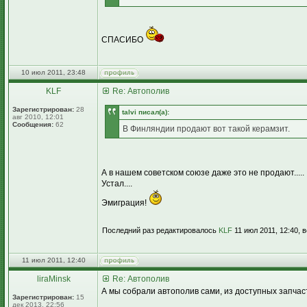
СПАСИБО
10 июл 2011, 23:48
KLF
Re: Автополив
Зарегистрирован:
28
talvi писал(а):
авг 2010, 12:01
Сообщения:
62
В Финляндии продают вот такой керамзит.
А в нашем советском союзе даже это не продают.....
Устал....
Эмиграция!
Последний раз редактировалось
KLF
11 июл 2011, 12:40, 
11 июл 2011, 12:40
liraMinsk
Re: Автополив
А мы собрали автополив сами, из доступных запчас
Зарегистрирован:
15
дек 2013, 22:56