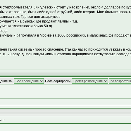
 стеклоомывателя. Жигулёвский стоит у нас копейки, около 4 долларов по кур
бывают разные, бьют либо одной струйкой, либо веером. Мне больше нравятся
газинах там. Где все для аквариумов
покупается на рынках, где продают лампы и т.д.
 у меня пластиковая бочка 50 л)
 вода
кундный. Я покупала в Москве за 1000 российских, в магазинах, где продают в
 меня такая система - просто спасение, (так как часто приходится уезжать в 
ь по 10-20 секунд. Мои ванды живы и отлично наращивают ботву только благода
ения за:
Поле сортировки
и: 1