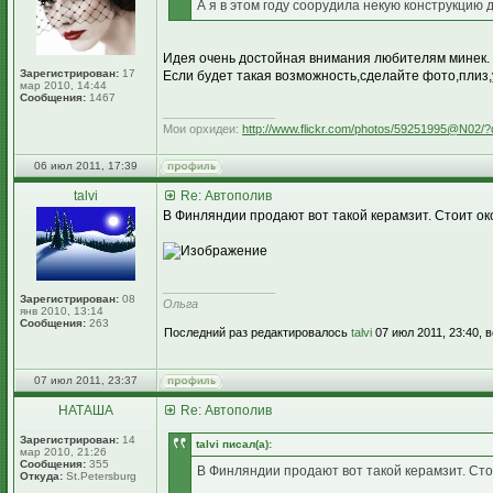
А я в этом году соорудила некую конструкцию 
Идея очень достойная внимания любителям минек.
Зарегистрирован:
17
Если будет такая возможность,сделайте фото,плиз,
мар 2010, 14:44
Сообщения:
1467
_________________
Мои орхидеи:
http://www.flickr.com/photos/59251995@N02/?
06 июл 2011, 17:39
talvi
Re: Автополив
В Финляндии продают вот такой керамзит. Стоит ок
_________________
Зарегистрирован:
08
Ольга
янв 2010, 13:14
Сообщения:
263
Последний раз редактировалось
talvi
07 июл 2011, 23:40, 
07 июл 2011, 23:37
НАТАША
Re: Автополив
Зарегистрирован:
14
talvi писал(а):
мар 2010, 21:26
Сообщения:
355
В Финляндии продают вот такой керамзит. Сто
Откуда:
St.Petersburg