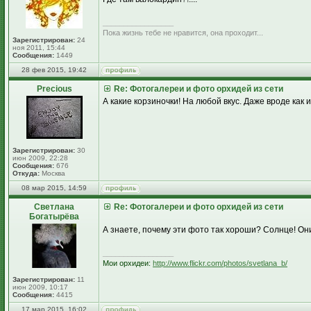
_________________
Пока жизнь тебе не нравится, она проходит...
Зарегистрирован:
24
ноя 2011, 15:44
Сообщения:
1449
28 фев 2015, 19:42
Precious
Re: Фотогалереи и фото орхидей из сети
А какие корзиночки! На любой вкус. Даже вроде как 
Зарегистрирован:
30
июн 2009, 22:28
Сообщения:
676
Откуда:
Москва
08 мар 2015, 14:59
Светлана
Re: Фотогалереи и фото орхидей из сети
Богатырёва
А знаете, почему эти фото так хороши? Солнце! О
_________________
Мои орхидеи:
http://www.flickr.com/photos/svetlana_b/
Зарегистрирован:
11
июн 2009, 10:17
Сообщения:
4415
17 мар 2015, 16:02