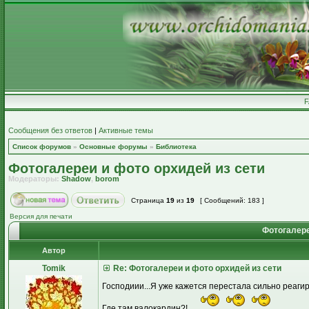
Сообщения без ответов
|
Активные темы
Список форумов
»
Основные форумы
»
Библиотека
Фотогалереи и фото орхидей из сети
Модераторы:
Shadow
,
borom
Страница
19
из
19
[ Сообщений: 183 ]
Версия для печати
Фотогалере
Автор
Tomik
Re: Фотогалереи и фото орхидей из сети
Господиии...Я уже кажется перестала сильно реагир
Где там валокардин?!....