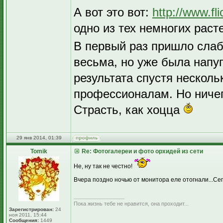
А вот это вот:
http://www.f
одно из тех немногих раст
В первый раз пришло слабе
весьма, но уже была напуг
результата спустя нескол
профессионалам. Но ничег
Страсть, как хоцца
29 янв 2014, 01:39
Tomik
Re: Фотогалереи и фото орхидей из сети
Не, ну так не честно!
Вчера поздно ночью от монитора еле отогнали...Сег
_________________
Пока жизнь тебе не нравится, она проходит...
Зарегистрирован:
24
ноя 2011, 15:44
Сообщения:
1449