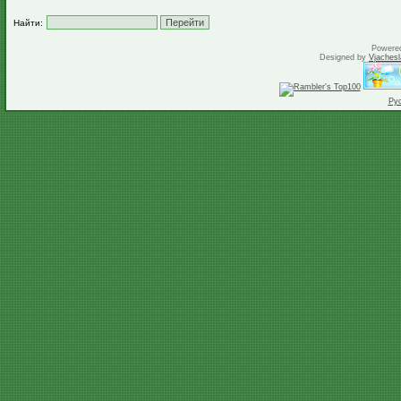
Найти:
Powere
Designed by
Vjachesl
Ру