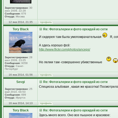
Зарегистрирован:
30
июн 2009, 22:28
Сообщения:
676
Откуда:
Москва
12 янв 2014, 21:35
Tory Black
Re: Фотогалереи и фото орхидей из сети
И сидерея там была умопомрачательная
Я, со
А здесь хорошо фсё:
http://www.flickr.com/photos/anceps/
Зарегистрирован:
28
июл 2009, 23:05
Но лелии там -совершенно убивственные
Сообщения:
9358
Откуда:
Санкт-
Петербург
16 янв 2014, 01:56
Sevgi
Re: Фотогалереи и фото орхидей из сети
Специоза альбовая , какая же красотка! Посмотрела,
Зарегистрирован:
25
май 2010, 04:53
Сообщения:
699
Откуда:
Иркутск
16 янв 2014, 14:13
Tory Black
Re: Фотогалереи и фото орхидей из сети
Здесь много всего. Оно все пышное и красивое: