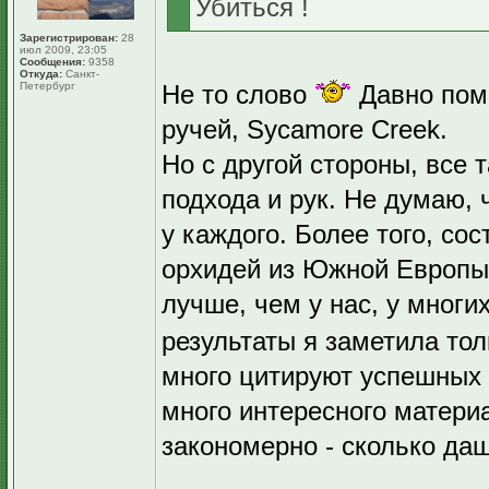
Убиться !
Зарегистрирован:
28
июл 2009, 23:05
Сообщения:
9358
Откуда:
Санкт-
Петербург
Не то слово
Давно поми
ручей, Sycamore Creek.
Но с другой стороны, все 
подхода и рук. Не думаю, 
у каждого. Более того, со
орхидей из Южной Европы,
лучше, чем у нас, у многи
результаты я заметила то
много цитируют успешных 
много интересного материа
закономерно - сколько да