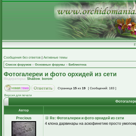
Сообщения без ответов
|
Активные темы
Список форумов
»
Основные форумы
»
Библиотека
Фотогалереи и фото орхидей из сети
Модераторы:
Shadow
,
borom
Страница
15
из
19
[ Сообщений: 183 ]
Версия для печати
Фотогалере
Автор
Precious
Re: Фотогалереи и фото орхидей из сети
4 клона дарвинары на аскофинетию просто умопомр