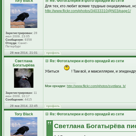
Tory Black
Re: Фотогалереи и фото орхидей из сети
Для тех, кто любит всякие трудные онцидиумные, но
http://www.flickr.com/photos/34033310@N03/page1/
Зарегистрирован:
28
июл 2009, 23:05
Сообщения:
9358
Откуда:
Санкт-
Петербург
28 янв 2014, 21:01
Светлана
Re: Фотогалереи и фото орхидей из сети
Богатырёва
Убиться
! Там всё, и максиллярии, и эпиденд
_________________
Мои орхидеи:
http://www.flickr.com/photos/svetlana_b/
Зарегистрирован:
11
июн 2009, 10:17
Сообщения:
4415
28 янв 2014, 22:45
Tory Black
Re: Фотогалереи и фото орхидей из сети
Светлана Богатырёва пис