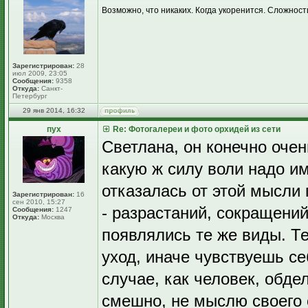
Возможно, что никаких. Когда укоренится. Сложнос
Зарегистрирован:
28
июл 2009, 23:05
Сообщения:
9358
Откуда:
Санкт-
Петербург
29 янв 2014, 16:32
пух
Re: Фотогалереи и фото орхидей из сети
Светлана, он конечно оче
какую ж силу воли надо им
отказалась от этой мысли
Зарегистрирован:
16
сен 2010, 15:27
- разрастаний, сокращений
Сообщения:
1247
Откуда:
Москва
появлялись те же виды. Т
уход, иначе чувствуешь себ
случае, как человек, обде
смешно, не мыслю своего