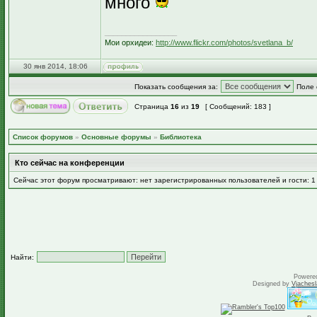
много
_________________
Мои орхидеи:
http://www.flickr.com/photos/svetlana_b/
30 янв 2014, 18:06
Показать сообщения за:
Поле 
Страница
16
из
19
[ Сообщений: 183 ]
Список форумов
»
Основные форумы
»
Библиотека
Кто сейчас на конференции
Сейчас этот форум просматривают: нет зарегистрированных пользователей и гости: 1
Найти:
Powere
Designed by
Vjachesl