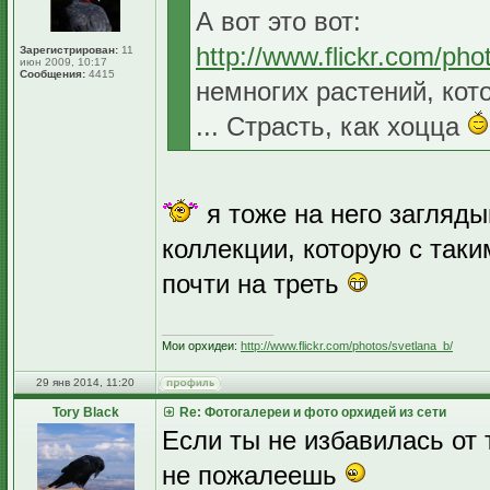
А вот это вот:
http://www.flickr.com/p
Зарегистрирован:
11
июн 2009, 10:17
Сообщения:
4415
немногих растений, кот
... Страсть, как хоцца
я тоже на него загляды
коллекции, которую с так
почти на треть
_________________
Мои орхидеи:
http://www.flickr.com/photos/svetlana_b/
29 янв 2014, 11:20
Tory Black
Re: Фотогалереи и фото орхидей из сети
Если ты не избавилась от 
не пожалеешь