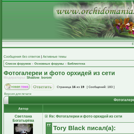
Сообщения без ответов
|
Активные темы
Список форумов
»
Основные форумы
»
Библиотека
Фотогалереи и фото орхидей из сети
Модераторы:
Shadow
,
borom
Страница
16
из
19
[ Сообщений: 183 ]
Версия для печати
Фотогалере
Автор
Светлана
Re: Фотогалереи и фото орхидей из сети
Богатырёва
Tory Black писал(а):