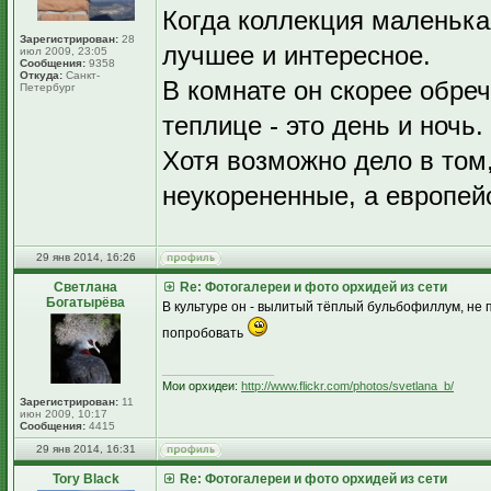
Когда коллекция маленькая
Зарегистрирован:
28
лучшее и интересное.
июл 2009, 23:05
Сообщения:
9358
Откуда:
Санкт-
В комнате он скорее обреч
Петербург
теплице - это день и ночь.
Хотя возможно дело в том,
неукорененные, а европей
29 янв 2014, 16:26
Светлана
Re: Фотогалереи и фото орхидей из сети
Богатырёва
В культуре он - вылитый тёплый бульбофиллум, не 
попробовать
_________________
Мои орхидеи:
http://www.flickr.com/photos/svetlana_b/
Зарегистрирован:
11
июн 2009, 10:17
Сообщения:
4415
29 янв 2014, 16:31
Tory Black
Re: Фотогалереи и фото орхидей из сети