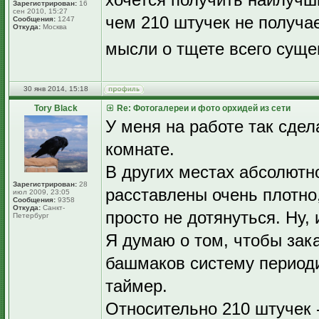
Зарегистрирован:
16
сен 2010, 15:27
чем 210 штучек не получа
Сообщения:
1247
Откуда:
Москва
мысли о тщете всего суще
30 янв 2014, 15:18
Tory Black
Re: Фотогалереи и фото орхидей из сети
У меня на работе так сдел
комнате.
В других местах абсолютн
Зарегистрирован:
28
расставлены очень плотно,
июл 2009, 23:05
Сообщения:
9358
Откуда:
Санкт-
просто не дотянуться. Ну,
Петербург
Я думаю о том, чтобы зак
башмаков систему периоди
таймер.
Относительно 210 штучек -