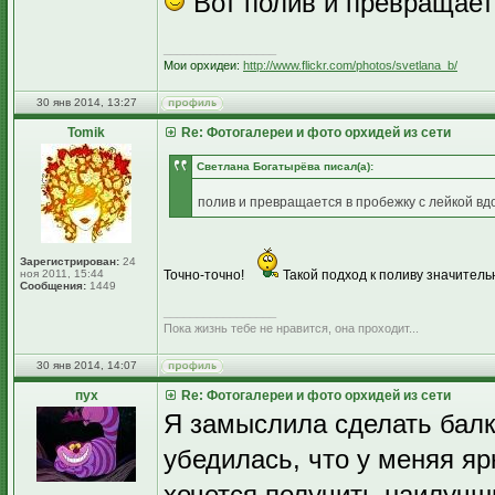
Вот полив и превращает
_________________
Мои орхидеи:
http://www.flickr.com/photos/svetlana_b/
30 янв 2014, 13:27
Tomik
Re: Фотогалереи и фото орхидей из сети
Светлана Богатырёва писал(а):
полив и превращается в пробежку с лейкой вд
Зарегистрирован:
24
ноя 2011, 15:44
Точно-точно!
Такой подход к поливу значитель
Сообщения:
1449
_________________
Пока жизнь тебе не нравится, она проходит...
30 янв 2014, 14:07
пух
Re: Фотогалереи и фото орхидей из сети
Я замыслила сделать балк
убедилась, что у меняя я
хочется получить наилучш