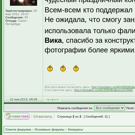
Всем-всем кто поддержал
Зарегистрирован:
30
мар 2011, 19:07
Не ожидала, что смогу заня
Сообщения:
35
Откуда:
Санкт-
Петербург
использовала только фали
Вика
, спасибо за констру
фотографии более яркими
_________________
Мои орхи можно посмотреть здесь:
http://vkontakte.ru/id4145992#/a
А все цветочки здесь:
http://vkontakte.ru/id4145992#/albums4145992
22 янв 2013, 08:06
Показать сообщения за:
Поле 
Страница
2
из
2
[ Сообщений: 11 ]
Список форумов
»
Основные форумы
»
Конкурсы