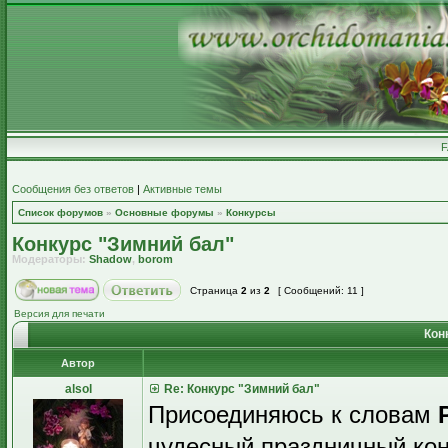
Сообщения без ответов
|
Активные темы
Список форумов
»
Основные форумы
»
Конкурсы
Конкурс "Зимний бал"
Модераторы:
Shadow
,
borom
Страница
2
из
2
[ Сообщений: 11 ]
Версия для печати
Кон
Автор
alsol
Re: Конкурс "Зимний бал"
Присоединяюсь к словам
чудесный праздничный кон