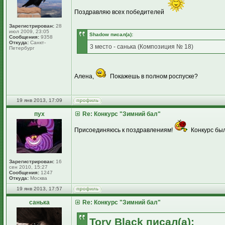
Поздравляю всех победителей
Зарегистрирован:
28
июл 2009, 23:05
Shadow писал(а):
Сообщения:
9358
Откуда:
Санкт-
3 место - санька (Композиция № 18)
Петербург
Алена,
Покажешь в полном роспуске?
19 янв 2013, 17:09
пух
Re: Конкурс "Зимний бал"
Присоединяюсь к поздравлениям!
Конкурс был
Зарегистрирован:
16
сен 2010, 15:27
Сообщения:
1247
Откуда:
Москва
19 янв 2013, 17:57
санька
Re: Конкурс "Зимний бал"
Tory Black писал(а):