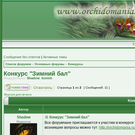
Сообщения без ответов
|
Активные темы
Список форумов
»
Основные форумы
»
Конкурсы
Конкурс "Зимний бал"
Модераторы:
Shadow
,
borom
Страница
1
из
2
[ Сообщений: 11 ]
Версия для печати
Кон
Автор
Shadow
Конкурс "Зимний бал"
Модератор
Все форумчане приглашаются к участию в конкурсе "
возникшие вопросы можно тут:
http://orchidomania.r