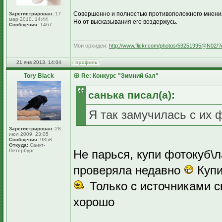
Совершенно и полностью противоположного мнения
Зарегистрирован:
17
мар 2010, 14:44
Но от высказывания его воздержусь.
Сообщения:
1467
_________________
Мои орхидеи:
http://www.flickr.com/photos/59251995@N02/?
21 янв 2013, 14:04
Tory Black
Re: Конкурс "Зимний бал"
санька писал(а):
Я так замучилась с их
Зарегистрирован:
28
июл 2009, 23:05
Сообщения:
9358
Откуда:
Санкт-
Петербург
Не парься, купи фотокуб\л
проверяла недавно
Купи
Только с источниками с
хорошо