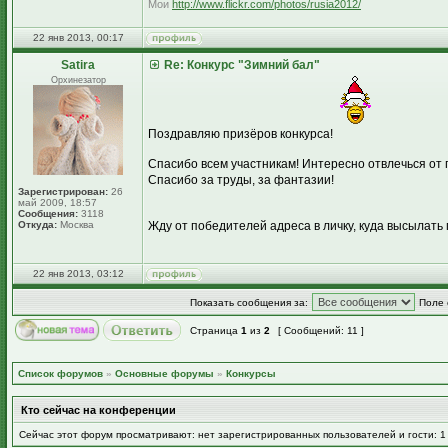
Мои
http://www.flickr.com/photos/rusia2012/
22 янв 2013, 00:17
Satira
Re: Конкурс "Зимний бал"
Орхинезатор
Поздравляю призёров конкурса!
Спасибо всем участникам! Интересно отвлечься от 
Спасибо за труды, за фантазии!
Зарегистрирован:
26
май 2009, 18:57
Сообщения:
3118
Откуда:
Москва
Жду от победителей адреса в личку, куда высылать
22 янв 2013, 03:12
Показать сообщения за:
Поле 
Страница
1
из
2
[ Сообщений: 11 ]
Список форумов
»
Основные форумы
»
Конкурсы
Кто сейчас на конференции
Сейчас этот форум просматривают: нет зарегистрированных пользователей и гости: 1