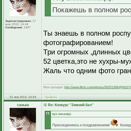
Покажешь в полном рос
Зарегистрирован:
17
мар 2010, 14:44
Сообщения:
1467
Ты знаешь в полном роспус
фотографированием!
Три огромных ,длинных цв
52 цветка,это не хухры-му
Жаль что одним фото гран
_________________
Мои орхидеи:
http://www.flickr.com/photos/59251995@N02/?
21 янв 2013, 14:03
санька
Re: Конкурс "Зимний бал"
пух писал(а):
Присоединяюсь к поздравлениям!
Конкур