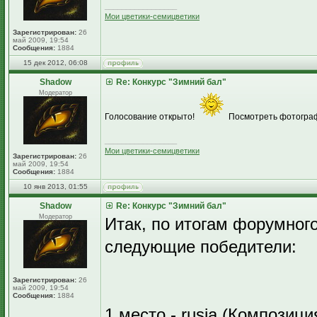
_________________
Мои цветики-семицветики
Зарегистрирован:
26
май 2009, 19:54
Сообщения:
1884
15 дек 2012, 06:08
Shadow
Re: Конкурс "Зимний бал"
Модератор
Голосование открыто!
Посмотреть фотограф
_________________
Мои цветики-семицветики
Зарегистрирован:
26
май 2009, 19:54
Сообщения:
1884
10 янв 2013, 01:55
Shadow
Re: Конкурс "Зимний бал"
Модератор
Итак, по итогам форумного
следующие победители:
Зарегистрирован:
26
май 2009, 19:54
Сообщения:
1884
1 место - rusia (Композици