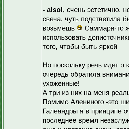
-
alsol
, очень эстетично, н
свеча, чуть подстветила б
возьмешь
Саммари-то ж
использовать дописточники
того, чтобы быть яркой
Но поскольку речь идет о 
очередь обратила внимани
ухоженные!
А три из них на меня реал
Помимо Алениного -это ши
Галеандры я в принципе о
последнее время незаслуж