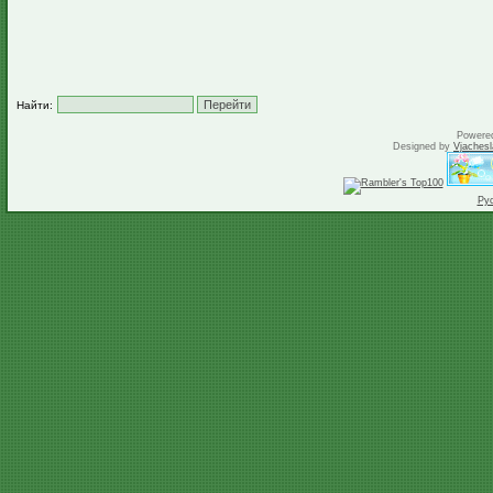
Найти:
Powere
Designed by
Vjachesl
Ру