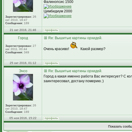
Фалинопсис 1500
Цимбидиум 2000
Зарегистрирован:
26
окт 2010, 18:47
Сообщения:
189
21 окт 2016, 21:46
Город
Re: Вышитые картины орхидей.
Зарегистрирован:
27
Очень красиво!
Какой размер?
авг 2011, 00:44
Сообщения:
349
25 окт 2016, 01:12
Энсо
Re: Вышитые картины орхидей.
Город а какая именно работа Вас интересует? С ко
заинтересовал, достану померию.:)
Зарегистрирован:
26
окт 2010, 18:47
Сообщения:
189
05 ноя 2016, 15:22
Показать сообщ