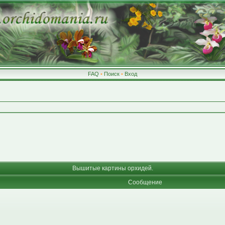
FAQ
•
Поиск
•
Вход
Вышитые картины орхидей.
Сообщение