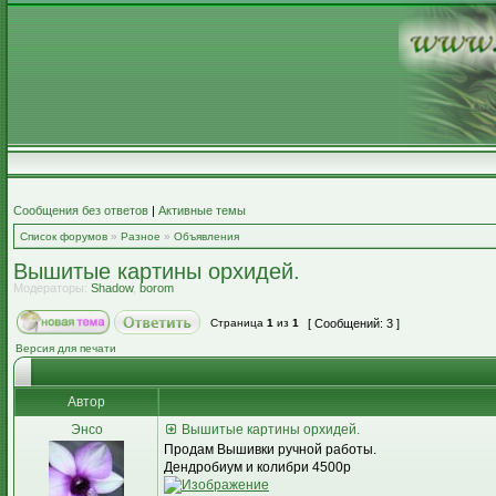
Сообщения без ответов
|
Активные темы
Список форумов
»
Разное
»
Объявления
Вышитые картины орхидей.
Модераторы:
Shadow
,
borom
Страница
1
из
1
[ Сообщений: 3 ]
Версия для печати
Автор
Энсо
Вышитые картины орхидей.
Продам Вышивки ручной работы.
Дендробиум и колибри 4500р