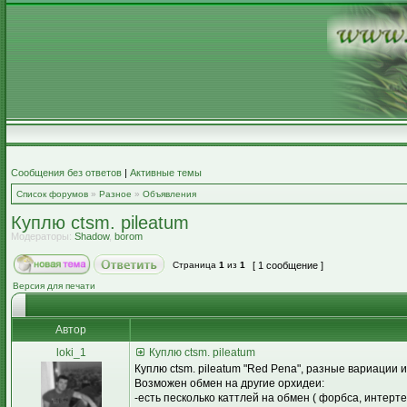
Сообщения без ответов
|
Активные темы
Список форумов
»
Разное
»
Объявления
Куплю ctsm. pileatum
Модераторы:
Shadow
,
borom
Страница
1
из
1
[ 1 сообщение ]
Версия для печати
Автор
loki_1
Куплю ctsm. pileatum
Куплю ctsm. pileatum "Red Pena", разные вариации
Возможен обмен на другие орхидеи:
-есть песколько каттлей на обмен ( форбса, интерт