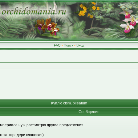
FAQ
•
Поиск
•
Вход
Куплю ctsm. pileatum
Сообщение
 империале ну и рассмотрю другие предложения.
екста, шредери клоновая)