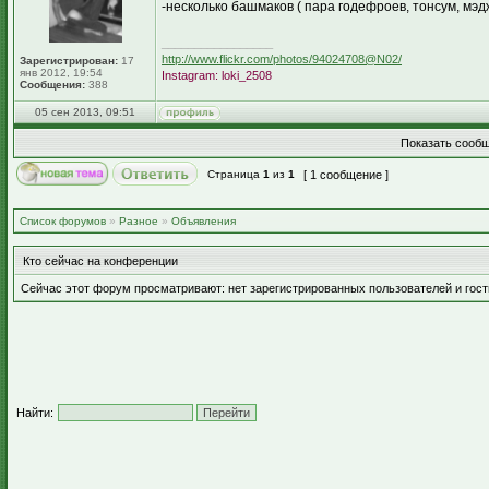
-несколько башмаков ( пара годефроев, тонсум, мэд
_________________
http://www.flickr.com/photos/94024708@N02/
Зарегистрирован:
17
янв 2012, 19:54
Instagram: loki_2508
Сообщения:
388
05 сен 2013, 09:51
Показать сообщ
Страница
1
из
1
[ 1 сообщение ]
Список форумов
»
Разное
»
Объявления
Кто сейчас на конференции
Сейчас этот форум просматривают: нет зарегистрированных пользователей и гост
Найти: