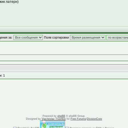
жик латерн)
ения за:
Поле сортировки
и: 1
Powered by
phpBB
© phpBB Group.
Designed by
Vjacheslav Trushkin
for
Free Forums
/
DivisionCore