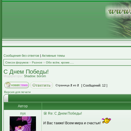
Сообщения без ответов
|
Активные темы
Список форумов
»
Разное
»
Обо всём, кроме.....
С Днем Победы!
Модераторы:
Shadow
,
borom
Страница
2
из
2
[ Сообщений: 12 ]
Версия для печати
Автор
пух
Re: С Днем Победы!
И Вас также! Всем мира и счастья!