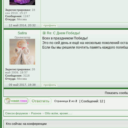
Зарегистрирован:
16
сен 2010, 15:27
Сообщения:
1247
Откуда:
Москва
12 май 2014, 20:32
Satira
Re: С Днем Победы!
Орхинезатор
Всех в праздником Победы!
Это по сей день и ещё на несколько поколений ост
Если бы мы решили почтить память каждого погибше
Зарегистрирован:
26
май 2009, 18:57
Сообщения:
3118
Откуда:
Москва
09 май 2017, 16:38
Показать сообщ
Страница
2
из
2
[ Сообщений: 12 ]
Список форумов
»
Разное
»
Обо всём, кроме.....
Кто сейчас на конференции