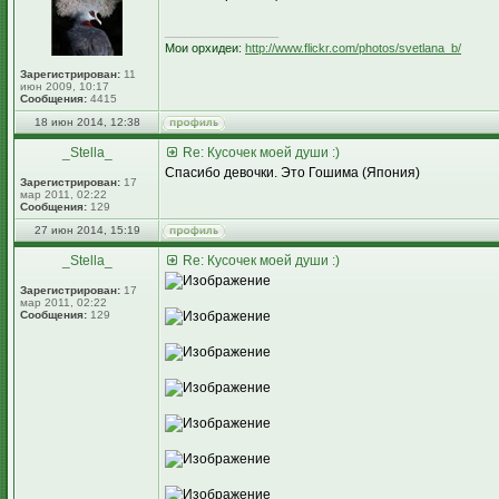
_________________
Мои орхидеи:
http://www.flickr.com/photos/svetlana_b/
Зарегистрирован:
11
июн 2009, 10:17
Сообщения:
4415
18 июн 2014, 12:38
_Stella_
Re: Кусочек моей души :)
Спасибо девочки. Это Гошима (Япония)
Зарегистрирован:
17
мар 2011, 02:22
Сообщения:
129
27 июн 2014, 15:19
_Stella_
Re: Кусочек моей души :)
Зарегистрирован:
17
мар 2011, 02:22
Сообщения:
129