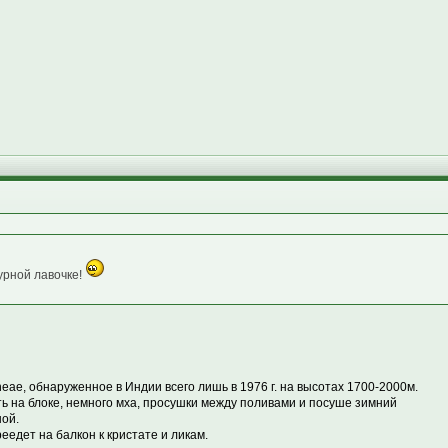
урной лавочке!
eae, обнаруженное в Индии всего лишь в 1976 г. на высотах 1700-2000м.
тить на блоке, немного мха, просушки между поливами и посуше зимний
ной.
едет на балкон к кристате и ликам.