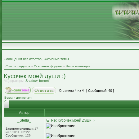
Сообщения без ответов
|
Активные темы
Список форумов
»
Основные форумы
»
Наши коллекции
Кусочек моей души :)
Модераторы:
Shadow
,
borom
Страница
4
из
4
[ Сообщений: 40 ]
Версия для печати
Автор
_Stella_
Re: Кусочек моей души :)
Зарегистрирован:
17
мар 2011, 02:22
Сообщения:
129