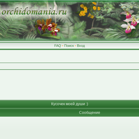
FAQ
•
Поиск
•
Вход
Кусочек моей души :)
Сообщение