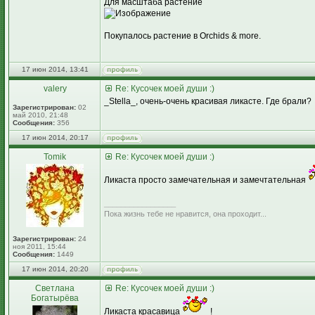
Для масштаба растение
Покупалось растение в Orchids & more.
17 июн 2014, 13:41
valery
Re: Кусочек моей души :)
_Stella_, очень-очень красивая ликасте. Где брали?
Зарегистрирован:
02
май 2010, 21:48
Сообщения:
356
17 июн 2014, 20:17
Tomik
Re: Кусочек моей души :)
Ликаста просто замечательная и замечтательная
_________________
Пока жизнь тебе не нравится, она проходит...
Зарегистрирован:
24
ноя 2011, 15:44
Сообщения:
1449
17 июн 2014, 20:20
Светлана
Re: Кусочек моей души :)
Богатырёва
Ликаста красавица
!