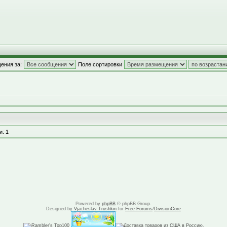
ения за:
Поле сортировки
и: 1
Powered by
phpBB
© phpBB Group.
Designed by
Vjacheslav Trushkin
for
Free Forums
/
DivisionCore
.