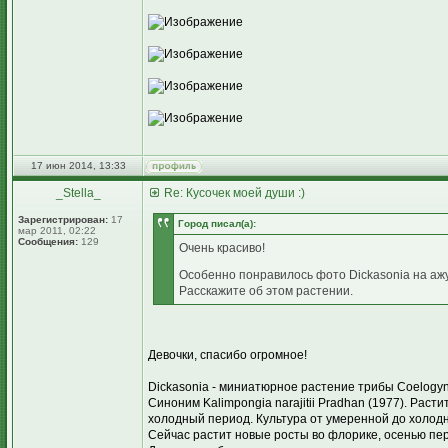
17 июн 2014, 13:33
_Stella_
Re: Кусочек моей души :)
Зарегистрирован:
17
Город писал(а):
мар 2011, 02:22
Сообщения:
129
Очень красиво!
Особенно понравилось фото Dickasonia на аж
Расскажите об этом растении.
Девочки, спасибо огромное!
Dickasonia - миниатюрное растение трибы Coelogyn
Синоним Kalimpongia narajitii Pradhan (1977). Рас
холодный период. Культура от умеренной до холод
Сейчас растит новые росты во флорике, осенью пере