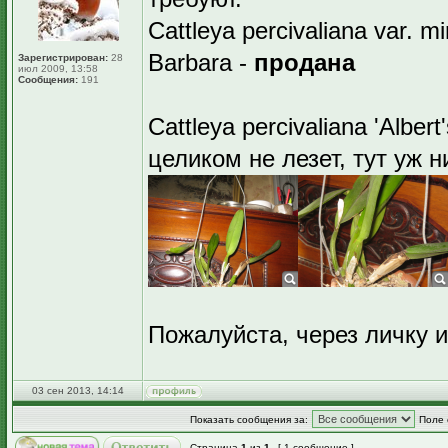
Cattleya percivaliana var. mi
Barbara -
продана
Зарегистрирован:
28
июл 2009, 13:58
Сообщения:
191
Cattleya percivaliana 'Alber
целиком не лезет, тут уж н
Пожалуйста, через личку и
03 сен 2013, 14:14
Показать сообщения за:
Поле 
Страница
1
из
1
[ 1 сообщение ]