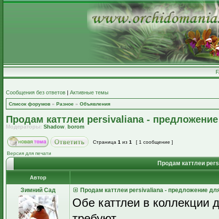
Сообщения без ответов
|
Активные темы
Список форумов
»
Разное
»
Объявления
Продам каттлеи persivaliana - предложени
Модераторы:
Shadow
,
borom
Страница
1
из
1
[ 1 сообщение ]
Версия для печати
Продам каттлеи pers
Автор
Зимний Сад
Продам каттлеи persivaliana - предложение д
Обе каттлеи в коллекции д
требуют.