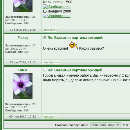
Фалинопсис 1500
Цимбидиум 2000
Зарегистрирован:
26
окт 2010, 18:47
Сообщения:
189
21 окт 2016, 21:46
Город
Re: Вышитые картины орхидей.
Зарегистрирован:
27
Очень красиво!
Какой размер?
авг 2011, 00:44
Сообщения:
349
25 окт 2016, 01:12
Энсо
Re: Вышитые картины орхидей.
Город а какая именно работа Вас интересует? С к
надо мерить, он далеко лежит, если именно он Вас 
Зарегистрирован:
26
окт 2010, 18:47
Сообщения:
189
05 ноя 2016, 15:22
Показать сообщения за:
Поле 