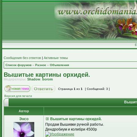
Сообщения без ответов
|
Активные темы
Список форумов
»
Разное
»
Объявления
Вышитые картины орхидей.
Модераторы:
Shadow
,
borom
Страница
1
из
1
[ Сообщений: 3 ]
Версия для печати
Вышиты
Автор
Энсо
Вышитые картины орхидей.
Продам Вышивки ручной работы.
Дендробиум и колибри 4500р