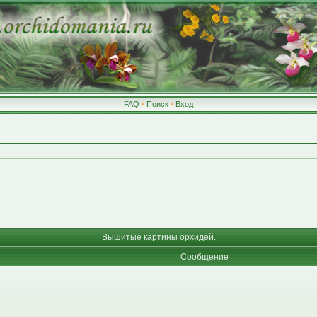
FAQ
•
Поиск
•
Вход
Вышитые картины орхидей.
Сообщение