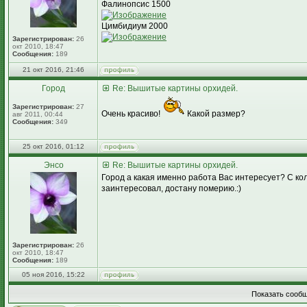
Фалинопсис 1500
Цимбидиум 2000
Зарегистрирован:
26
окт 2010, 18:47
Сообщения:
189
21 окт 2016, 21:46
Город
Re: Вышитые картины орхидей.
Зарегистрирован:
27
Очень красиво!
Какой размер?
авг 2011, 00:44
Сообщения:
349
25 окт 2016, 01:12
Энсо
Re: Вышитые картины орхидей.
Город а какая именно работа Вас интересует? С ко
заинтересовал, достану померию.:)
Зарегистрирован:
26
окт 2010, 18:47
Сообщения:
189
05 ноя 2016, 15:22
Показать сообщ