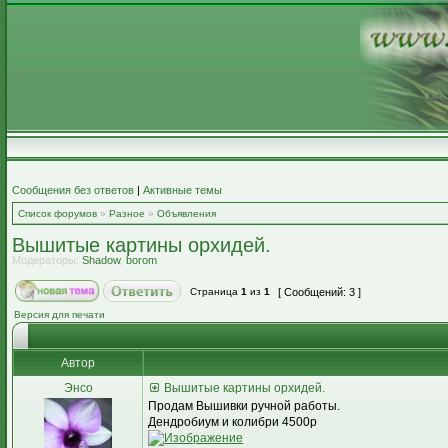
Сообщения без ответов
|
Активные темы
Список форумов
»
Разное
»
Объявления
Вышитые картины орхидей.
Модераторы:
Shadow
,
borom
Страница
1
из
1
[ Сообщений: 3 ]
Версия для печати
Автор
Энсо
Вышитые картины орхидей.
Продам Вышивки ручной работы.
Дендробиум и колибри 4500р